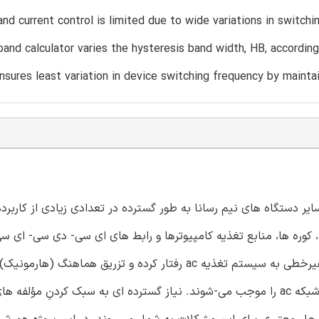
and current control is limited due to wide variations in switc
band calculator varies the hysteresis band width, HB, accordin
ensures least variation in device switching frequency by mainta
از تریستورها و سایر دستگاه های نیم رسانا به طور گسترده در تعدادی زیادی از کاربر
ac) غیرهمزمان (اسنکرون). این مبدل های توان همانند بارهای غیرخطی به سیستم تغذیه ac رفتار کرده و تزریق هماه
توان پایین تر، تثبیت (رگوله سازی) ولتاژ ضعیف و بهره برداری از شبکه ac را موجب می-شوند. نیاز گسترده ای به سبک کردنِ 