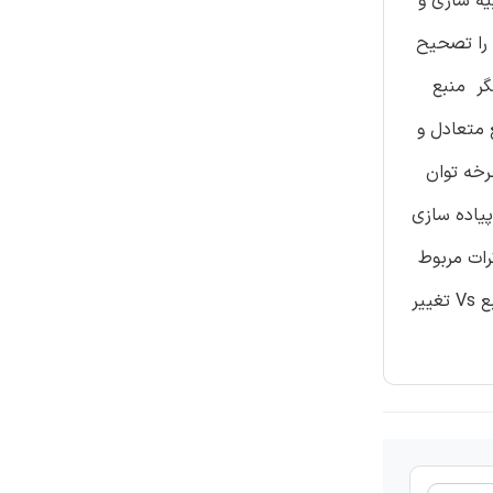
یه سازی و
 را تصحیح
گر منبع
بع متعادل و
 از یک چرخه توان
پیاده سازی
رات مربوط
به آن، محدود می شود. محاسبِ باند هیسترزیس تطبیقی، پهنای باند هیسترزیس، HB ، را مطابق با diref*(t)/dt و Vdc و ولتاژ منبع Vs تغییر