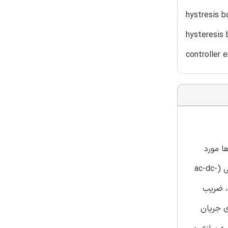
hystresis b
hysteresis 
controller 
دها مورد
استفاده قرار می گیرد مانند درایوهای سرعت قابل تنظیم (ASD) ، کوره ها، منابع تغذیه کامپیوترها و رابط های ای سی- دی سی- ای سی (ac-dc-
نگ (هارمونیک)، ضریب
مؤلفه های جریان