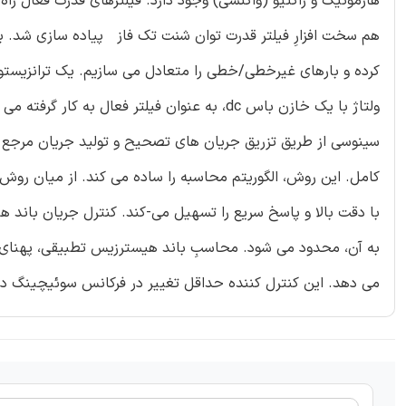
هارمونیک و راکتیو (واکنشی) وجود دارد. فیلترهای قدرت فعال را
هم سخت افزارِ فیلتر قدرت توان شنت تک فاز پیاده سازی شد. ب
کرده و بارهای غیرخطی/خطی را متعادل می سازیم. یک ترانزیستو
ولتاژ با یک خازن باس dc، به عنوان فیلتر فعا
کامل. این روش، الگوریتم محاسبه را ساده می کند. از میان رو
با دقت بالا و پاسخ سریع را تسهیل می-کند. کنترل جریان باند 
می دهد. این کنترل کننده حداقل تغییر در فرکانس سوئیچینگ د