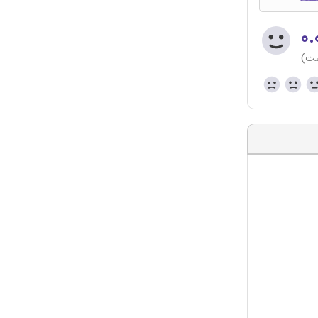
۰.
ست)