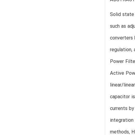
Solid state
such as adj
converters 
regulation,
Power Filte
Active Powe
linear/line
capacitor i
currents by
integration
methods, Hy