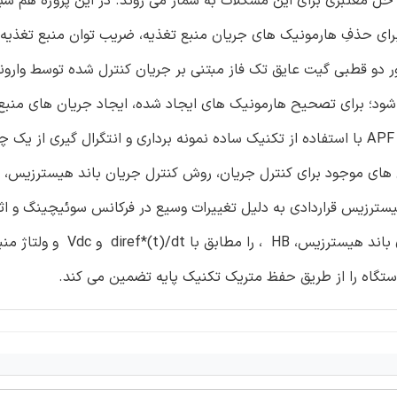
ه حل معتبری برای این مشکلات به شمار می روند. در این پروژه هم شب
رای حذفِ هارمونیک های جریان منبع تغذیه، ضریب توان منبع تغذیه
ر دو قطبی گیت عایق تک فاز مبتنی بر جریان کنترل شده توسط وارون
ل به کار گرفته می شود؛ برای تصحیح هارمونیک های ایجاد شده، ایجاد جریان های من
سینوسی از طریق تزریق جریان های تصحیح و تولید جریان مرجع APF با استفاده از تکنیک ساده نمونه برداری و انتگرال گیری
ش های موجود برای کنترل جریان، روش کنترل جریان باند هیسترزیس، 
هیسترزیس قراردادی به دلیل تغییرات وسیع در فرکانس سوئیچینگ و اث
ستگاه را از طریق حفظ متریک تکنیک پایه تضمین می کند.