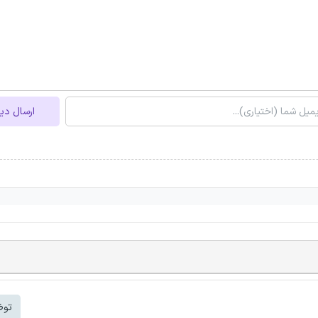
ارسال دی
توض