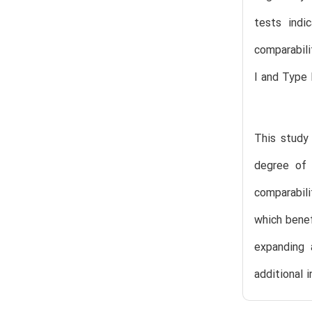
tests indi
comparabili
I and Type I
This study 
degree of 
comparabili
which benef
expanding 
additional 