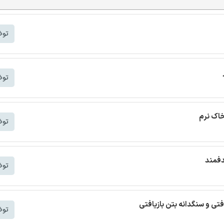
توض
توض
خاک نرم
توض
دفمند
توض
افتی و سنگدانه بتن بازیافتی
توض