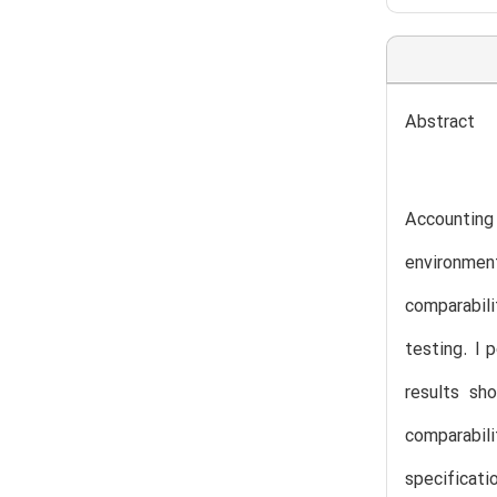
Abstract
Accounting 
environmen
comparabili
testing. I 
results sh
comparabil
specificati