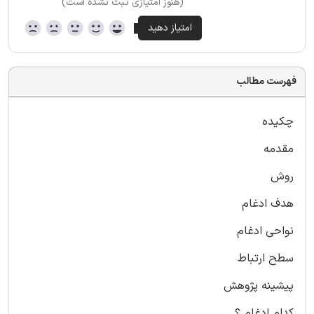
(هنوز امتیازی ثبت نشده است)
فهرست مطالب
چکیده
مقدمه
روش
هدف ادغام
نواحی ادغام
سطح ارتباط
پیشینه پژوهش
کدام ادغام ؟