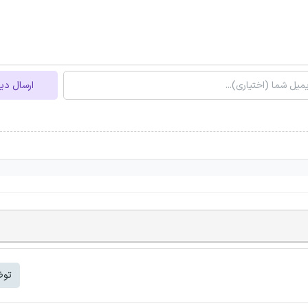
ارسال دی
توض