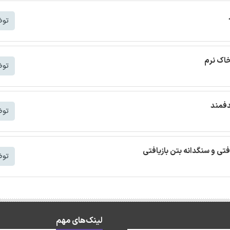
توض
خاک نرم
توض
دفمند
توض
افتی و سنگدانه بتن بازیافتی
توض
لینک‌های مهم