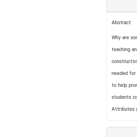
Abstract
Why are som
teaching an
constructiv
needed for 
to help pro
students co
Attributes 