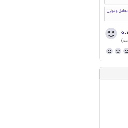
ته، تعادل و توازن
۰.
ست)