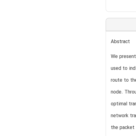
Abstract
We present 
used to ind
route to th
node. Throu
optimal tra
network tra
the packet 