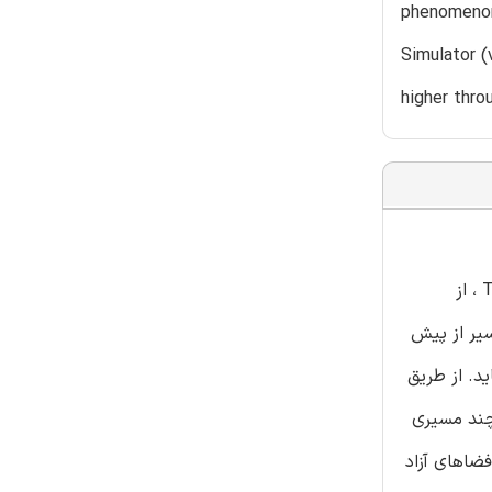
phenomenon,
Simulator (
higher thro
در این مقاله TLR ، استراتژی مسیریابی هوشمند بر مبنای چراغ راهنمایی برای شبکه های IP ماهواره ای NGEO مطرح می کنیم. در TLR ، از
سیر از پیش
د. از طریق
 چند مسیری
کمک می کند. طرح صف انتظار عمومی در TLR می تواند از فضاهای آزاد