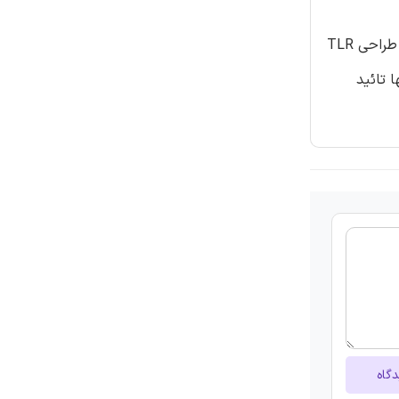
اگرچه مفهوم TLR دارای محاسن زیادی می باشد، اما باعث تشکیل حلقه بی انتهای مسیریابی می شود.به منظور حذف این پدیده، در طراحی TLR
 شده است که هدف آنها تائید
دگاه