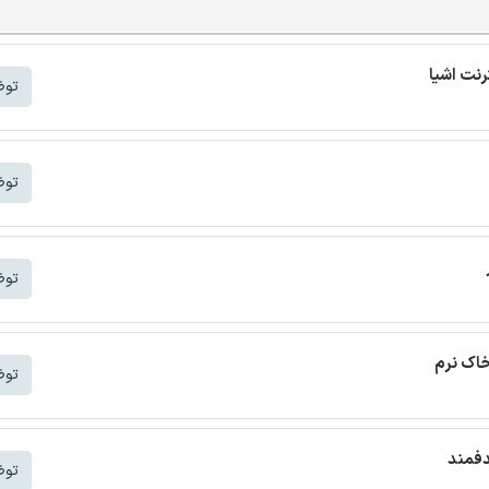
توض
توض
توض
خاک نرم
توض
دفمند
توض