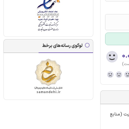
لوگوی رسانه‌های برخط
۰.
ست)
یت (منابع