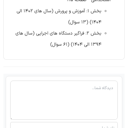
استخدامی - صفحه 115
بخش 1: آموزش و پرورش (سال های 1402 الی
1404) (13 سوال)
بخش 2: فراگیر دستگاه های اجرایی (سال های
1394 الی 1404) (61 سوال)