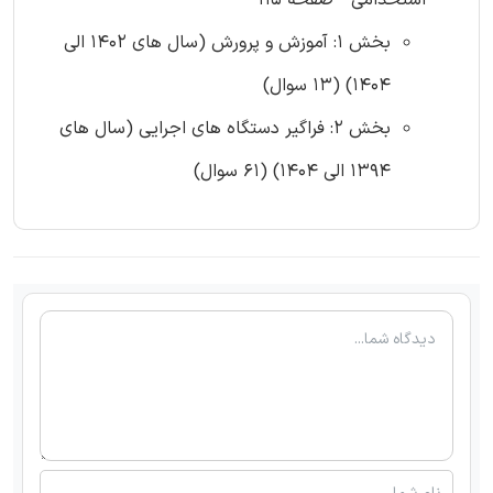
استخدامی - صفحه 115
بخش 1: آموزش و پرورش (سال های 1402 الی
1404) (13 سوال)
بخش 2: فراگیر دستگاه های اجرایی (سال های
1394 الی 1404) (61 سوال)