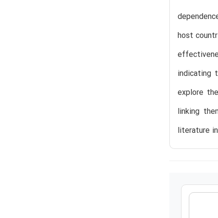
dependence 
host countr
effectiven
indicating
explore th
linking th
literature i