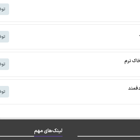
توض
توض
خاک نرم
توض
دفمند
توض
لینک‌های مهم