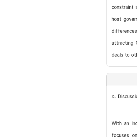
constraint 
host gover
differences
attracting
deals to ot
5. Discussi
With an in
focuses on