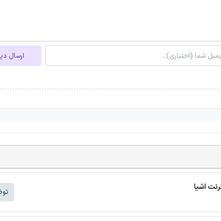
ارسال دی
توض