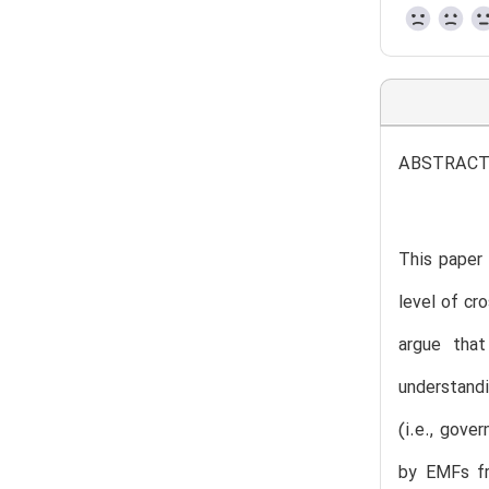
ABSTRAC
This paper
level of c
argue tha
understandi
(i.e., gove
by EMFs fr