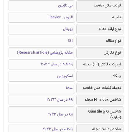
فونت متن خلاصه
بی نازنین
نشریه
الزویر - Elsevier
نوع ارائه مقاله
ژورنال
نوع مقاله
ISI
نوع نگارش
مقاله پژوهشی (Research article)
ایمپکت فاکتور(IF) مجله
4.449 در سال 2022
پایگاه
اسکوپوس
تعداد کلمات متن خلاصه
1800
شاخص H_index مجله
69 در سال 2023
شاخص Q یا Quartile
Q1 در سال 2022
(چارک)
شاخص SJR مجله
0.609 در سال 2022