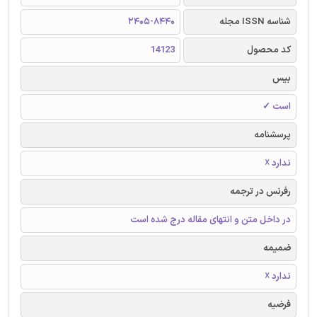
شناسه ISSN مجله
2405-8440
کد محصول
14123
بیس
است ✓
پرسشنامه
ندارد ☓
رفرنس در ترجمه
در داخل متن و انتهای مقاله درج شده است
ضمیمه
ندارد ☓
فرضیه