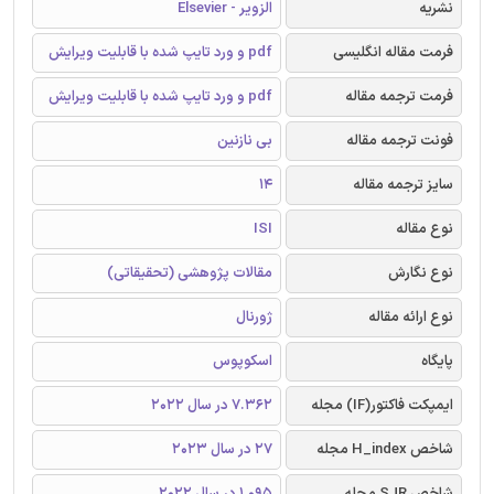
نشریه
الزویر - Elsevier
فرمت مقاله انگلیسی
pdf و ورد تایپ شده با قابلیت ویرایش
فرمت ترجمه مقاله
pdf و ورد تایپ شده با قابلیت ویرایش
فونت ترجمه مقاله
بی نازنین
سایز ترجمه مقاله
14
نوع مقاله
ISI
نوع نگارش
مقالات پژوهشی (تحقیقاتی)
نوع ارائه مقاله
ژورنال
پایگاه
اسکوپوس
ایمپکت فاکتور(IF) مجله
7.362 در سال 2022
شاخص H_index مجله
27 در سال 2023
شاخص SJR مجله
1.095 در سال 2022