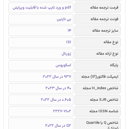
فرمت ترجمه مقاله
pdf و ورد تایپ شده با قابلیت ویرایش
فونت ترجمه مقاله
بی نازنین
سایز ترجمه مقاله
14
نوع مقاله
ISI
نوع ارائه مقاله
ژورنال
پایگاه
اسکوپوس
ایمپکت فاکتور(IF) مجله
937 در سال 2022
شاخص H_index مجله
40 در سال 2023
شاخص SJR مجله
0.605 در سال 2022
شناسه ISSN مجله
2227-7102
شاخص Q یا Quartile
Q2 در سال 2022
(چارک)