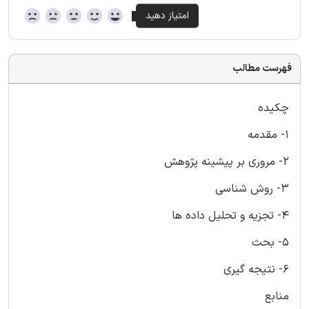
فهرست مطالب
چکیده
1- مقدمه
2- مروری بر پیشینه پژوهش
3- روش شناسی
4- تجزیه و تحلیل داده ها
5- بحث
6- نتیجه گیری
منابع