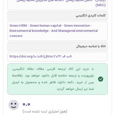
(پایدار) - دانش محیط زیستی -دغدغه های مدیریتی محیط زیستی
(MEC)
کلمات کلیدی انگلیسی
Green HRM - Green human capital - Green innovation -
Environmental knowledge - And Managerial environmental
concern
doi یا شناسه دیجیتال
https://doi.org/10.1016/j.jhtm.2022.06.009
با خرید این کالا; ترجمه فارسی مقاله، مقاله انگلیسی،
پاورپوینت و ترجمه خلاصه قابل دانلود خواهد بود. بلافاصله
پس از خرید، دکمه دانلود ظاهر شده و محصول به ایمیل
شما نیز ارسال خواهد گردید.
۰.۰
(هنوز امتیازی ثبت نشده است)