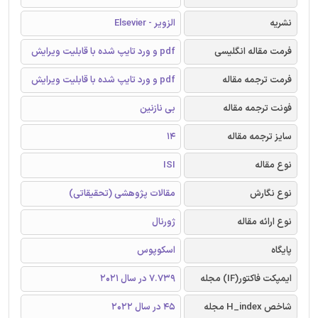
نشریه
الزویر - Elsevier
فرمت مقاله انگلیسی
pdf و ورد تایپ شده با قابلیت ویرایش
فرمت ترجمه مقاله
pdf و ورد تایپ شده با قابلیت ویرایش
فونت ترجمه مقاله
بی نازنین
سایز ترجمه مقاله
14
نوع مقاله
ISI
نوع نگارش
مقالات پژوهشی (تحقیقاتی)
نوع ارائه مقاله
ژورنال
پایگاه
اسکوپوس
ایمپکت فاکتور(IF) مجله
7.739 در سال 2021
شاخص H_index مجله
45 در سال 2022