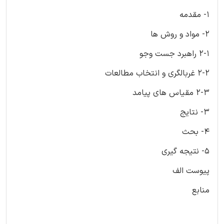
1- مقدمه
2- مواد و روش ها
2-1 راهبرد جست وجو
2-2 غربالگری و انتخاب مطالعات
2-3 مقیاس های پیامد
3- نتایج
4- بحث
5- نتیجه گیری
پیوست الف
منابع