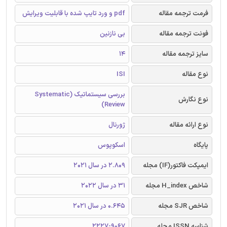
فرمت ترجمه مقاله
pdf و ورد تایپ شده با قابلیت ویرایش
فونت ترجمه مقاله
بی نازنین
سایز ترجمه مقاله
14
نوع مقاله
ISI
بررسی سیستماتیک (Systematic
نوع نگارش
Review)
نوع ارائه مقاله
ژورنال
پایگاه
اسکوپوس
ایمپکت فاکتور(IF) مجله
2.809 در سال 2021
شاخص H_index مجله
31 در سال 2022
شاخص SJR مجله
0.645 در سال 2021
شناسه ISSN مجله
2227-9067