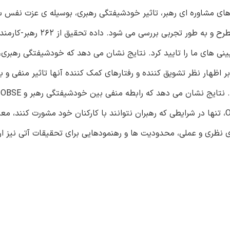
رهای مشاوره ای رهبر، تاثیر خودشیفتگی رهبری، بوسیله ی عزت نفس س
کارکنان(OBSE) بر رفتارهای خصومت آمیز و شهروندی کارکنان، مطرح و به طور
ینی های ما را تایید کرد. نتایج نشان می دهد که خودشیفتگی رهبری
مستقیم بر اظهار نظر تشویق کننده و رفتارهای کمک کننده آنها تاثیر منفی و 
مست
اثرات غیر مستقیم خودشیفتگی رهبری بر 4 عملکرد از طریق OBSE، تنها در شرایطی که رهبران نتوانند با کارکنان خود مشورت کنن
ای نظری و عملی، محدودیت ها و رهنمودهایی برای تحقیقات آتی نیز ار