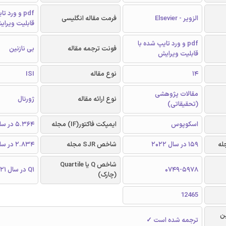
pdf و ورد 
الزویر - Elsevier
فرمت مقاله انگلیسی
قابلیت ویرای
pdf و ورد تایپ شده با
فونت ترجمه مقاله
بی نازنین
قابلیت ویرایش
14
نوع مقاله
ISI
مقالات پژوهشی
نوع ارائه مقاله
ژورنال
(تحقیقاتی)
اسکوپوس
ایمپکت فاکتور(IF) مجله
5.364 در سال 2021
159 در سال 2022
شاخص SJR مجله
2.834 در سال 2021
شاخص Q یا Quartile
0749-5978
Q1 در سال 2021
(چارک)
12465
ن
ترجمه شده است ✓