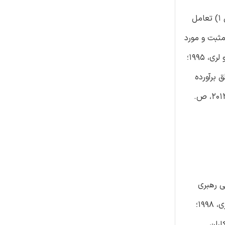
در نظریه تعلق پذیری فرض می شود که افراد دارای نیاز اساسی متعلق بودن و مورد قبول دیگران بودن، هستند، نیازی که معمولا از طریق 1) تعامل
ید به طور موثر مثبت و مورد
قبول باشد، هرچه این تعاملات به دور از تعارض و دارای ماهیتی مثبت باشند، برای برآوردن نیاز به تعلق اهمیت بیشتری دارد(بامیستر و لری، 1995؛
ق برآورده
شده است یا خیر(بامیستر، 2012، ص. 9). در حالیکه عزت نفس عمومی احتمال موردانتظار بلند مدت تعلق را ایجاد می کند(بامیستر، 2012، ص.
ی رهبری
عمدتا توسط نیازهای روانشناختی شخصی رهبران به حاکمیت و اختیار ناشی از خودبینی آسیب پذیر آنها هدایت می شود( راسکین . تری، 1998؛
اران