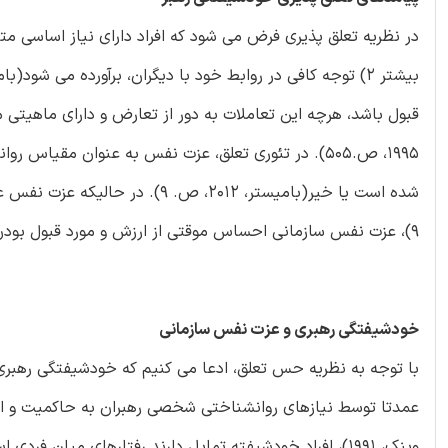
1995، ص.505). در تئوری تعلق، عزت نفس به عنوان مقیاس ر
9)، عزت نفس سازمانی احساس موقتی از ارزش و مورد قبول بودن در کار را ایجاد می کند( فریس، براون و هلر، 2009).
خودشیفتگی رهبری و عزت نفس سازمانی
با توجه به نظریه حس تعلق، ادعا می کنیم که خودشیفتگی رهبر
وینک، 1991)، افراد خودشیفته تمایل دارند رفتارهای میان ف