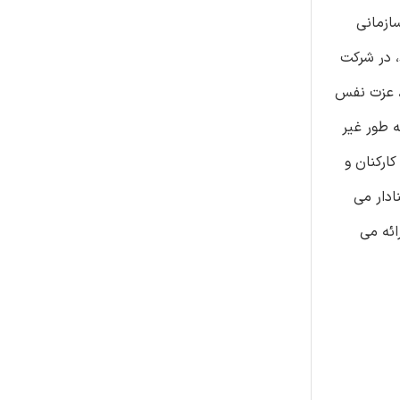
ازمانی
 تجربی بررسی می شود. داده تحقیق از 262 رهبر-کارمند، در شرکت
، عزت نفس
به طور غیر
قیم بر مقاومت ناکارآمد و بددهنی آنها تاثیر مثبت می گذارد. نتایج نشان می دهد که رابطه منفی بین خودشیفتگی رهبر و OBSE کارکنان و
د، معنادار می
ائه می