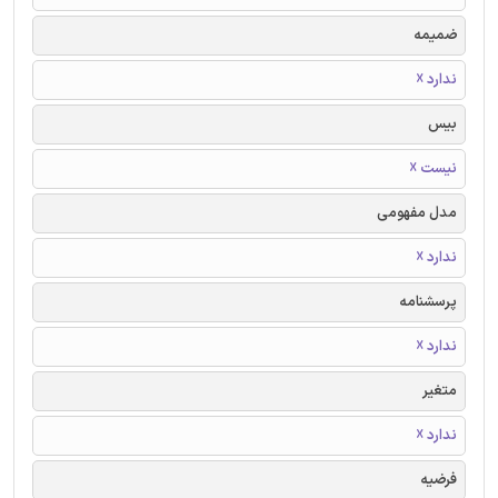
ضمیمه
ندارد ☓
بیس
نیست ☓
مدل مفهومی
ندارد ☓
پرسشنامه
ندارد ☓
متغیر
ندارد ☓
فرضیه