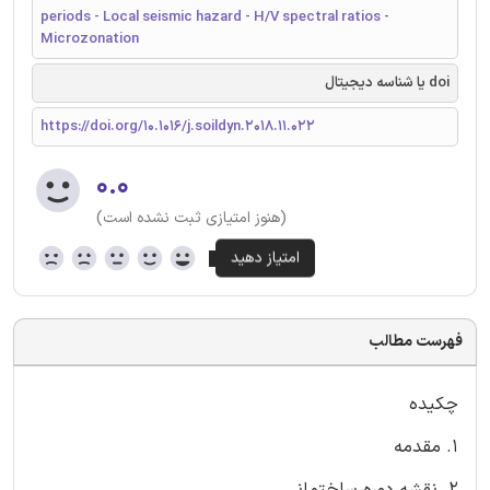
periods - Local seismic hazard - H/V spectral ratios -
Microzonation
doi یا شناسه دیجیتال
https://doi.org/10.1016/j.soildyn.2018.11.022
۰.۰
(هنوز امتیازی ثبت نشده است)
فهرست مطالب
چکیده
1. مقدمه
2. نقشه دوره ساختمانی