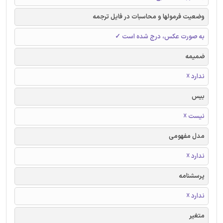
وضعیت فرمولها و محاسبات در فایل ترجمه
به صورت عکس، درج شده است ✓
ضمیمه
ندارد ☓
بیس
نیست ☓
مدل مفهومی
ندارد ☓
پرسشنامه
ندارد ☓
متغیر