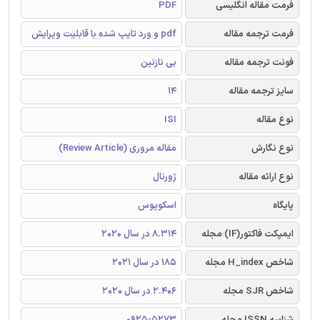
فرمت مقاله انگلیسی
PDF
فرمت ترجمه مقاله
pdf و ورد تایپ شده با قابلیت ویرایش
فونت ترجمه مقاله
بی نازنین
سایز ترجمه مقاله
14
نوع مقاله
ISI
نوع نگارش
مقاله مروری (Review Article)
نوع ارائه مقاله
ژورنال
پایگاه
اسکوپوس
ایمپکت فاکتور(IF) مجله
8.314 در سال 2020
شاخص H_index مجله
185 در سال 2021
شاخص SJR مجله
2.406 در سال 2020
شناسه ISSN مجله
0925-5273