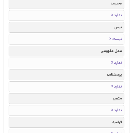
ضمیمه
ندارد ☓
بیس
نیست ☓
مدل مفهومی
ندارد ☓
پرسشنامه
ندارد ☓
متغیر
ندارد ☓
فرضیه