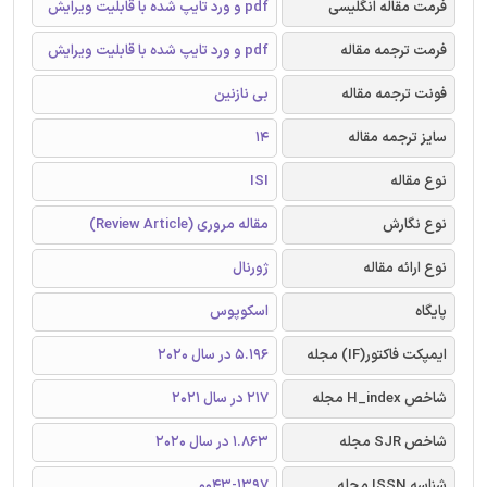
فرمت مقاله انگلیسی
pdf و ورد تایپ شده با قابلیت ویرایش
فرمت ترجمه مقاله
pdf و ورد تایپ شده با قابلیت ویرایش
فونت ترجمه مقاله
بی نازنین
سایز ترجمه مقاله
14
نوع مقاله
ISI
نوع نگارش
مقاله مروری (Review Article)
نوع ارائه مقاله
ژورنال
پایگاه
اسکوپوس
ایمپکت فاکتور(IF) مجله
5.196 در سال 2020
شاخص H_index مجله
217 در سال 2021
شاخص SJR مجله
1.863 در سال 2020
شناسه ISSN مجله
0043-1397