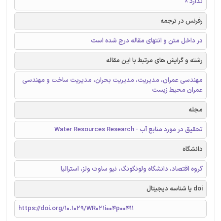
ندارد ☓
رفرنس در ترجمه
در داخل متن و انتهای مقاله درج شده است
رشته و گرایش های مرتبط با این مقاله
مهندسی عمران، مدیریت، مدیریت بحران، مدیریت ساخت و مهندسی
عمران محیط زیست
مجله
تحقیق در مورد منابع آب - Water Resources Research
دانشگاه
گروه اقتصاد، دانشگاه ولونگونگ، نیو ساوت ولز، استرالیا
doi یا شناسه دیجیتال
https://doi.org/10.1029/WR021i004p00411