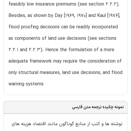
feasibly low insurance premiums (see section 2.2.2).
Besides, as shown by Day [1969, 1970] and Kaul [1976],
flood proofing decisions can be readily incorporated
as components of land use decisions (see sections
2.2.1 and 2.2.3). Hence the formulation of a more
adequate framework may require the consideration of
only structural measures, land use decisions, and flood
warning systems
نمونه چکیده ترجمه متن فارسی
نوشته ها و کتب از منابع گوناگون مانند اقتصاد هزینه های