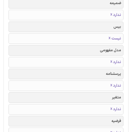
ضمیمه
ندارد ☓
بیس
نیست ☓
مدل مفهومی
ندارد ☓
پرسشنامه
ندارد ☓
متغیر
ندارد ☓
فرضیه