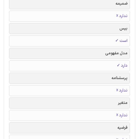
ضمیمه
ندارد ☓
بیس
است ✓
مدل مفهومی
دارد ✓
پرسشنامه
ندارد ☓
متغیر
ندارد ☓
فرضیه