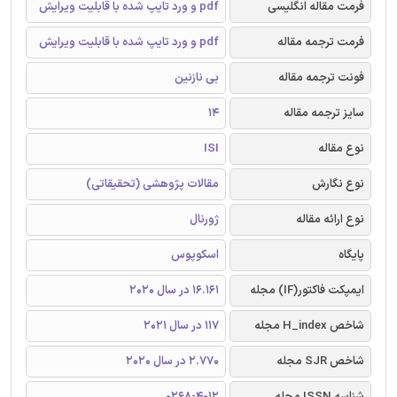
فرمت مقاله انگلیسی
pdf و ورد تایپ شده با قابلیت ویرایش
فرمت ترجمه مقاله
pdf و ورد تایپ شده با قابلیت ویرایش
فونت ترجمه مقاله
بی نازنین
سایز ترجمه مقاله
14
نوع مقاله
ISI
نوع نگارش
مقالات پژوهشی (تحقیقاتی)
نوع ارائه مقاله
ژورنال
پایگاه
اسکوپوس
ایمپکت فاکتور(IF) مجله
16.161 در سال 2020
شاخص H_index مجله
117 در سال 2021
شاخص SJR مجله
2.770 در سال 2020
شناسه ISSN مجله
0268-4012