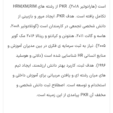
است (هارادوتیر 2018). PKR از رشته های HRM,KM,RIM
تکامل یافته است. هدف PKR، ایجاد مرور و بازبینی از
دانش شخصی تجمعی در کارمندان است (گونلادوتیر 2008،
هاسه و گالت 2011، هنتونن و کیانتو و ریتالا 2016 مک گویر
2005). نیاز به ثبت سرمایه ی فکری در بین مدیران آموزش و
منابع انسانی HR شناسایی شده است (دلانی و هوسلید
1996). هدف ثبت، کاربرد بهتر دانش ارزشمند، ایجاد تیم
های میان رشته ای و یافتن مربیانی برای آموزش داخلی و
استخدام و توسعه است. اصطلاح ثبت دانش شخصی و
مخفف آن PKR پیامدی از این زمینه است.