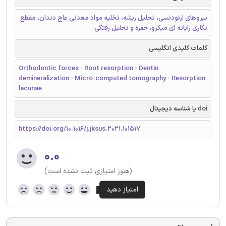
نیروهای ارتودنسی، تحلیل ریشه، تخلیه مواد معدنی عاج دندان، مقطع
نگاری رایانه ای میکرو، حفره و تحلیل رفتگی
کلمات کلیدی انگلیسی
Orthodontic forces - Root resorption - Dentin
demineralization - Micro-computed tomography - Resorption
lacunae
doi یا شناسه دیجیتال
https://doi.org/10.1016/j.jksus.2021.101517
۰.۰
(هنوز امتیازی ثبت نشده است)