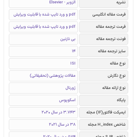
نشریه
الزویر - Elsevier
فرمت مقاله انگلیسی
pdf و ورد تایپ شده با قابلیت ویرایش
فرمت ترجمه مقاله
pdf و ورد تایپ شده با قابلیت ویرایش
فونت ترجمه مقاله
بی نازنین
سایز ترجمه مقاله
14
نوع مقاله
ISI
نوع نگارش
مقالات پژوهشی (تحقیقاتی)
نوع ارائه مقاله
ژورنال
پایگاه
اسکوپوس
ایمپکت فاکتور(IF) مجله
3.743 در سال 2020
شاخص H_index مجله
38 در سال 2021
شاخص SJR مجله
0.574 در سال 2020