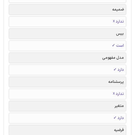
ضمیمه
ندارد ☓
بیس
است ✓
مدل مفهومی
دارد ✓
پرسشنامه
ندارد ☓
متغیر
دارد ✓
فرضیه