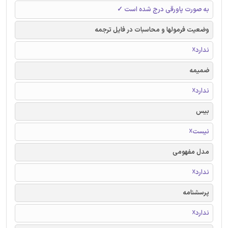
به صورت پاورقی درج شده است ✓
وضعیت فرمولها و محاسبات در فایل ترجمه
ندارد☓
ضمیمه
ندارد☓
بیس
نیست☓
مدل مفهومی
ندارد☓
پرسشنامه
ندارد☓