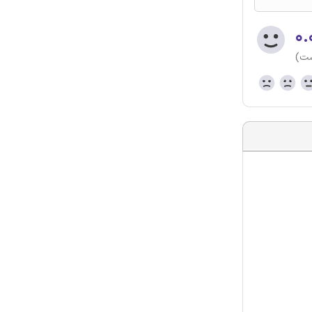
۰.
ست)