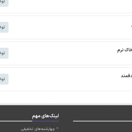
توض
توض
خاک نرم
توض
دفمند
توض
لینک‌های مهم
چهارشنبه‌های تخفیفی