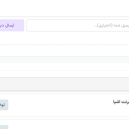
ارسال دی
توض