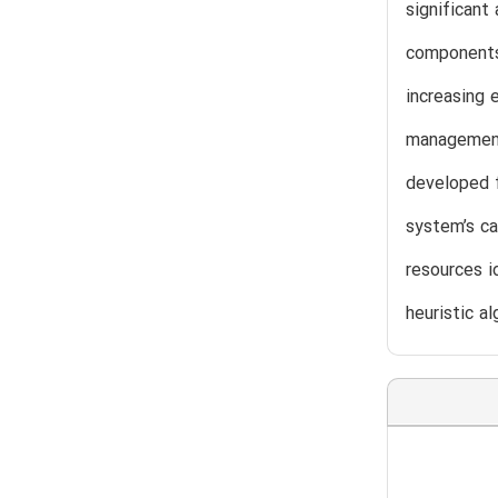
significant
components
increasing 
management
developed f
system’s ca
resources i
heuristic al