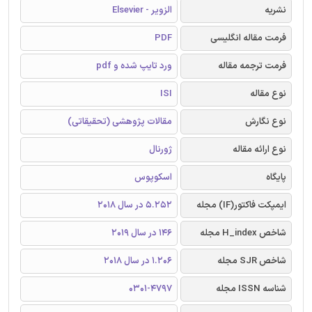
نشریه
الزویر - Elsevier
فرمت مقاله انگلیسی
PDF
فرمت ترجمه مقاله
ورد تایپ شده و pdf
نوع مقاله
ISI
نوع نگارش
مقالات پژوهشی (تحقیقاتی)
نوع ارائه مقاله
ژورنال
پایگاه
اسکوپوس
ایمپکت فاکتور(IF) مجله
5.252 در سال 2018
شاخص H_index مجله
146 در سال 2019
شاخص SJR مجله
1.206 در سال 2018
شناسه ISSN مجله
0301-4797