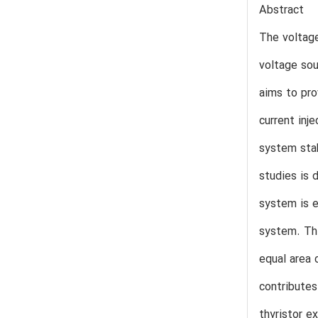
Abstract
The voltag
voltage sou
aims to pro
current inj
system stab
studies is 
system is e
system. Thi
equal area 
contributes
thyristor e