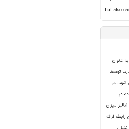
but also ca
مبدل منبع ولتاژ مدولاسیون پهنای پالس (VSC) است که به عنوان
درت توسط
انعطاف‌پذیری کنترل شود. در
ک VSC مناسب برای استفاده در
 گسترده Philips–Heffron از یک سیستم تک ماشینه با باس بی‌نهایت (SMIB) برای آنالیز میزان
رابطه ارائه
ها نشان