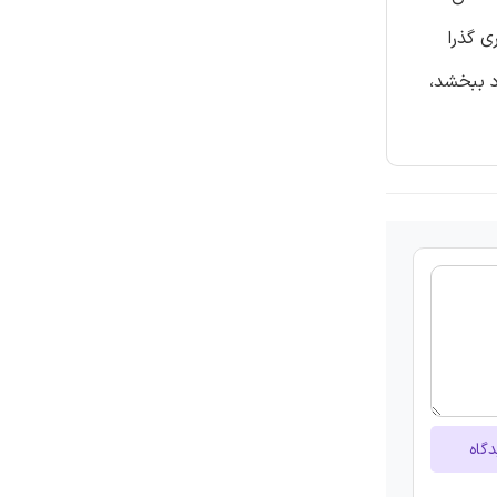
ایداری گذرا
بود ببخشد،
دگاه