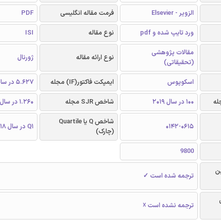
الزویر - Elsevier
فرمت مقاله انگلیسی
PDF
ورد تایپ شده و pdf
نوع مقاله
ISI
مقالات پژوهشی
نوع ارائه مقاله
ژورنال
(تحقیقاتی)
اسکوپوس
ایمپکت فاکتور(IF) مجله
5.627 در سال 2018
100 در سال 2019
شاخص SJR مجله
1.260 در سال 2018
شاخص Q یا Quartile
0142-0615
Q1 در سال 2018
(چارک)
9800
ن
ترجمه شده است ✓
ترجمه نشده است ☓