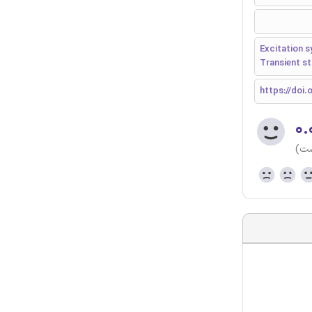
Excitation s
Transient st
https://doi.o
۰.
ست)