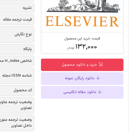
نشریه
فرمت ترجمه مقاله
نوع نگارش
قیمت خرید این محصول
۱۳۲,۰۰۰
تومان
پایگاه
شاخص H_index مجله
خرید و دانلود محصول
شناسه ISSN مجله
دانلود رایگان نمونه
کد محصول
دانلود مقاله انگلیسی
وضعیت ترجمه عناوی
تصاویر
وضعیت ترجمه متون
داخل تصاویر