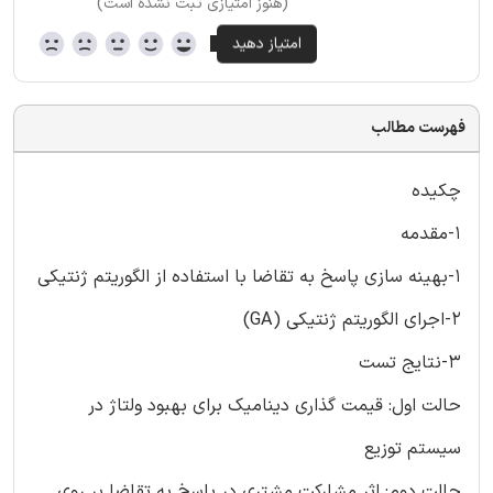
(هنوز امتیازی ثبت نشده است)
فهرست مطالب
چکیده
1-مقدمه
1-بهینه سازی پاسخ به تقاضا با استفاده از الگوریتم ژنتیکی
2-اجرای الگوریتم ژنتیکی (GA)
3-نتایج تست
حالت اول: قیمت گذاری دینامیک برای بهبود ولتاژ در
سیستم توزیع
حالت دوم: اثر مشارکت مشتری در پاسخ به تقاضا بر روی