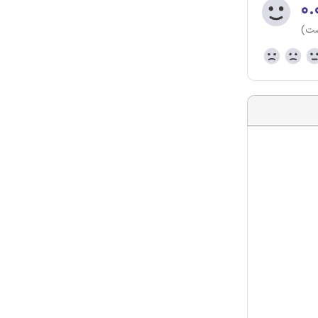
۰.
ست)