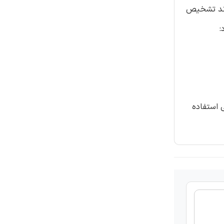
وند تشخیص
:
 استفاده