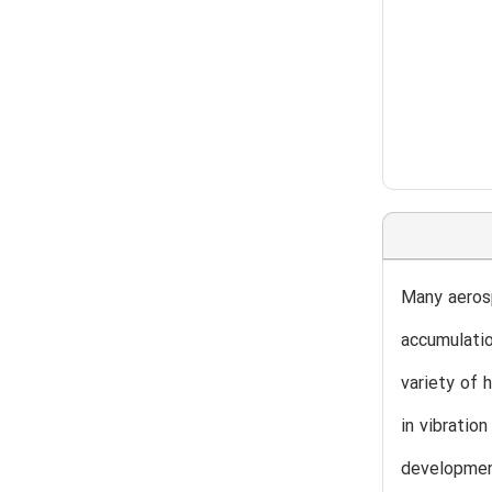
Many aerosp
accumulatio
variety of 
in vibratio
development