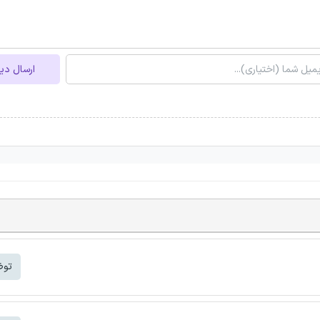
ارسال دی
توض