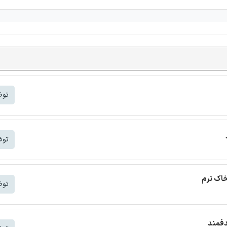
توض
توض
خاک نرم
توض
دفمند