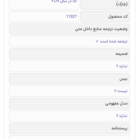
Q1 در سال 2019
(چارک)
کد محصول
11327
وضعیت ترجمه منابع داخل متن
ترجمه شده است ✓
ضمیمه
ندارد ☓
بیس
نیست ☓
مدل مفهومی
ندارد ☓
پرسشنامه