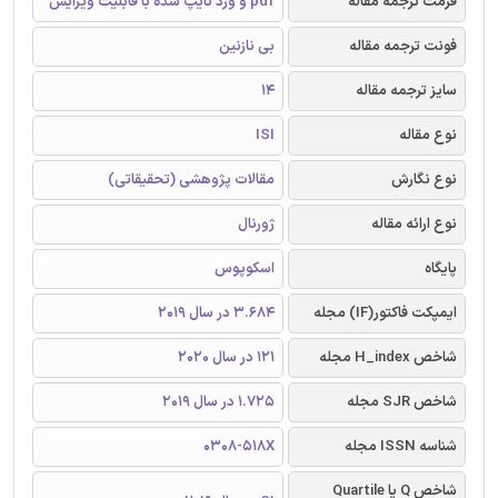
فرمت ترجمه مقاله
pdf و ورد تایپ شده با قابلیت ویرایش
فونت ترجمه مقاله
بی نازنین
سایز ترجمه مقاله
14
نوع مقاله
ISI
نوع نگارش
مقالات پژوهشی (تحقیقاتی)
نوع ارائه مقاله
ژورنال
پایگاه
اسکوپوس
ایمپکت فاکتور(IF) مجله
3.684 در سال 2019
شاخص H_index مجله
121 در سال 2020
شاخص SJR مجله
1.725 در سال 2019
شناسه ISSN مجله
0308-518X
شاخص Q یا Quartile