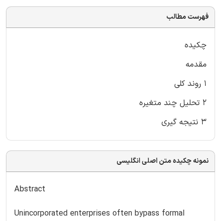
فهرست مطالب
چکیده
مقدمه
۱ روند کلی
۲ تحلیل چند متغیره
۳ نتیجه گیری
نمونه چکیده متن اصلی انگلیسی
Abstract
Unincorporated enterprises often bypass formal