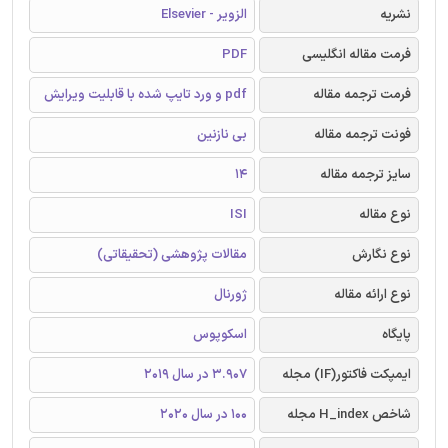
نشریه
الزویر - Elsevier
فرمت مقاله انگلیسی
PDF
فرمت ترجمه مقاله
pdf و ورد تایپ شده با قابلیت ویرایش
فونت ترجمه مقاله
بی نازنین
سایز ترجمه مقاله
14
نوع مقاله
ISI
نوع نگارش
مقالات پژوهشی (تحقیقاتی)
نوع ارائه مقاله
ژورنال
پایگاه
اسکوپوس
ایمپکت فاکتور(IF) مجله
3.907 در سال 2019
شاخص H_index مجله
100 در سال 2020