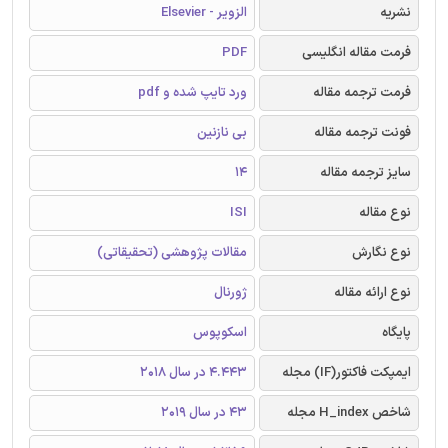
نشریه
الزویر - Elsevier
فرمت مقاله انگلیسی
PDF
فرمت ترجمه مقاله
ورد تایپ شده و pdf
فونت ترجمه مقاله
بی نازنین
سایز ترجمه مقاله
14
نوع مقاله
ISI
نوع نگارش
مقالات پژوهشی (تحقیقاتی)
نوع ارائه مقاله
ژورنال
پایگاه
اسکوپوس
ایمپکت فاکتور(IF) مجله
4.443 در سال 2018
شاخص H_index مجله
43 در سال 2019