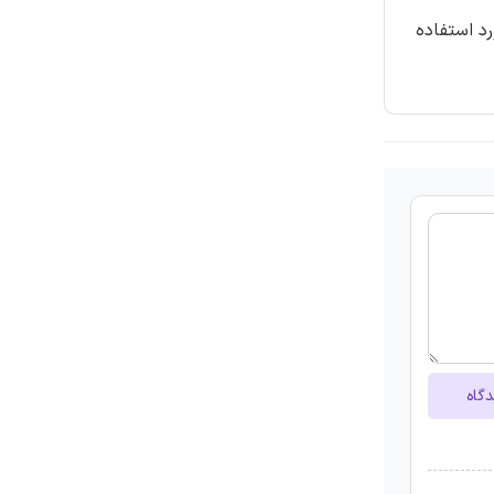
د استفاده
دگاه