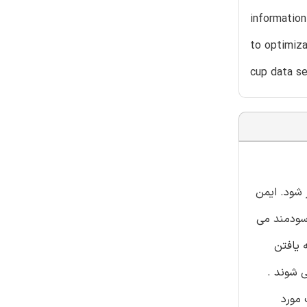
information
to optimiza
cup data se
 شود. ایمن
سودمند می
 یافتن
 شوند .
می کند . داده کاپ KDD در هر تکنیک مورد