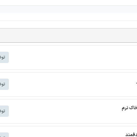
توض
توض
خاک نرم
توض
دفمند