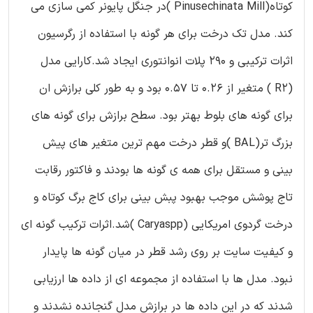
کوتاه(Pinusechinata Mill )در جنگل پایونر کمی سازی می
کند. مدل تک درخت برای هر گونه با استفاده از رگرسیون
اثرات ترکیبی و 290 پلات انوانتوری ایجاد شد.کارایی مدل
(R2 ) متغیر از 0.26 تا 0.57 بود و به طور کلی برازش ان
برای گونه های بلوط بهتر بود. سطح برازش برای گونه های
بزرگ تر(BAL )و قطر درخت مهم ترین متغیر های پیش
بینی و مستقل برای همه ی گونه ها بودند و فاکتور رقابت
تاج پوشش موجب بهبود پبش بینی برای کاج برگ کوتاه و
درخت گردوی امریکایی (Caryaspp )شد.اثرات ترکیب گونه ای
و کیفیت سایت بر روی رشد قطر در میان گونه ها پایدار
نبود. مدل ها با استفاده از مجموعه ای از داده ها ارزیابی
شدند که در این داده ها در برازش مدل گنجانده نشدند و