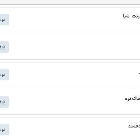
توض
توض
توض
خاک نرم
توض
دفمند
توض