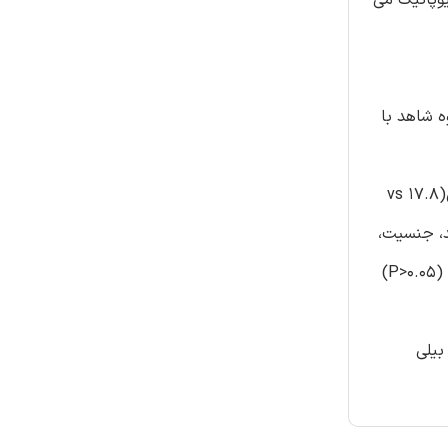
د و در گروه شاهد با
یافته ها: در این مطالعه اختلاف معنی داری بین دو گروه در سن پذیرش (6.8±3.2 vs 9.2±3.7 day, P<0.001)، مقدار بیلی روبین خون(17.8 vs
م تولد، جنسیت،
سن گوارشی و مدت زمان بستری، سن در زمان زردی، مقدار هماتوکریت و فاکتور های مادری( سن، دامنه گوارشی، حاملگی و مسائل کاری (P>0.05)
بیلی