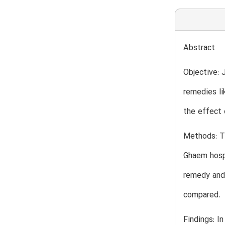
Abstract
Objective: 
remedies li
the effect 
Methods: Th
Ghaem hospi
remedy and 
compared.
Findings: I