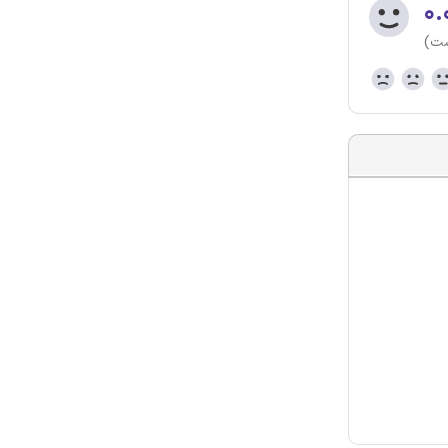
۰.
ست)