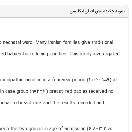
نمونه چکیده متن اصلی انگلیسی
neonatal ward. Many Iranian families give traditional
fed babies for reducing jaundice. This study investigated
iopathic jaundice in a four year period (2005-2009) at
 In case group (n=234) breast-fed babies received no
tional to breast milk and the results recorded and
tween the two groups in age of admission (6.8±۳.۲ vs