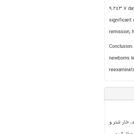
9.2±۳.۷ day
significant
remission, 
Conclusion:
newborns le
reexaminati
، خار شتر و
یوپاتیک می