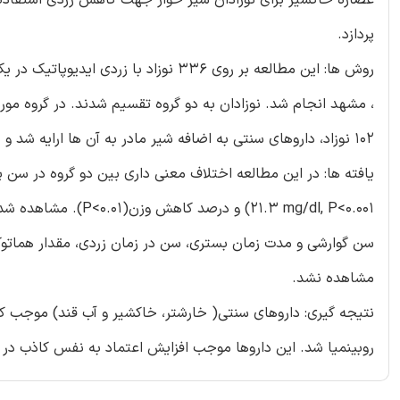
پردازد.
روش ها: این مطالعه بر روی 336 نوزاد با زردی ایدیوپاتیک در یک دوره چهار ساله در بیمارستان قائم
102 نوزاد، داروهای سنتی به اضافه شیر مادر به آن ها ارایه شد و نتایج ثبت و مقایسه شد.
21.3 mg/dl, P<0.001)
مشاهده نشد.
نتیجه گیری: داروهای سنتی( خارشتر، خاکشیر و آب قند) موجب 
روبینمیا شد. این داروها موجب افزایش اعتماد به نفس کاذب در بی