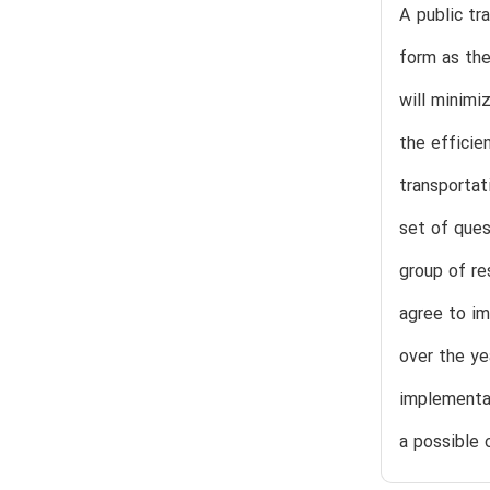
A public tr
form as the
will minimi
the efficie
transportat
set of ques
group of r
agree to im
over the ye
implementat
a possible 