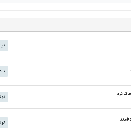
توض
توض
خاک نرم
توض
دفمند
توض