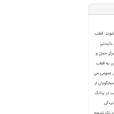
 شوند. قطب
بایستی
رکز حمل و
دن به قطب
ل عمومی می
سخگویان از
ب در پنانگ
تردگی
 یک نتیجه