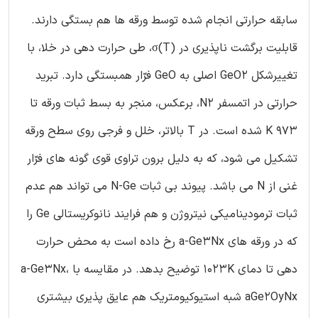
سابقه حرارتی انجام شده توسط ورقه ها هم بستگی دارند.
قابلیت برگشت ناپذیری در σ(T)، طی حرارت دهی در خلا، با
تغییرشکل GeO2 اصلی به GeO فرّار همبستگی دارد. تبرید
حرارتی در اتمسفر N2، برعکس، منجر به بسط ثبات ورقه تا
973 K شده است. در T بالاتر، خلل و فرجی روی سطح ورقه
تشکیل می شود، که به دلیل برون تراوی قوی گونه های فرّار
غنی از N می باشد. پیوند بی ثبات N-Ge می تواند هم عدم
ثبات ترمودینامیکی نیتروژن و هم فرایند نانوکریستالی Ge را
که در ورقه های a-Ge3Nx رخ داده است به محض حرارت
دهی تا دمای 1023K توضیح بدهد. در مقایسه با a-Ge3Nx،
aGe2OyNx شبه استیوکیومتریک هم عایق پذیری بیشتری