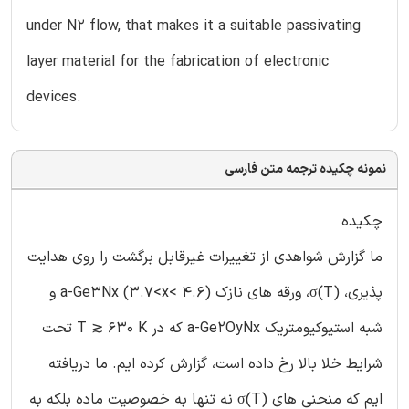
under N2 flow, that makes it a suitable passivating
layer material for the fabrication of electronic
devices.
نمونه چکیده ترجمه متن فارسی
چکیده
ما گزارش شواهدی از تغییرات غیرقابل برگشت را روی هدایت
پذیری، σ(T)، ورقه های نازک (a-Ge3Nx (3.7<x< 4.6 و
شبه استیوکیومتریک a-Ge2OyNx که در T ≳ 630 K تحت
شرایط خلا بالا رخ داده است، گزارش کرده ایم. ما دریافته
ایم که منحنی های σ(T) نه تنها به خصوصیت ماده بلکه به