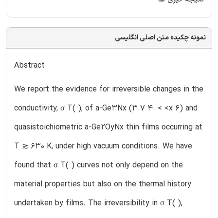
نمونه چکیده متن اصلی انگلیسی
Abstract
We report the evidence for irreversible changes in the
conductivity, σ T( ), of a-Ge3Nx (3.7 4. < <x 6) and
quasistoichiometric a-Ge2OyNx thin films occurring at
T ≳ 630 K, under high vacuum conditions. We have
found that σ T( ) curves not only depend on the
material properties but also on the thermal history
undertaken by films. The irreversibility in σ T( ),