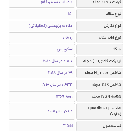
فرمت ترجمه مقاله
ورد تایپ شده و pdf
نوع مقاله
ISI
نوع نگارش
مقالات پژوهشی (تحقیقاتی)
نوع ارائه مقاله
ژورنال
پایگاه
اسکوپوس
ایمپکت فاکتور(IF) مجله
2.817 در سال 2018
شاخص H_index مجله
49 در سال 2018
شاخص SJR مجله
0.633 در سال 2018
شناسه ISSN مجله
1369-8001
شاخص Q یا Quartile
Q2 در سال 2018
(چارک)
کد محصول
F1344