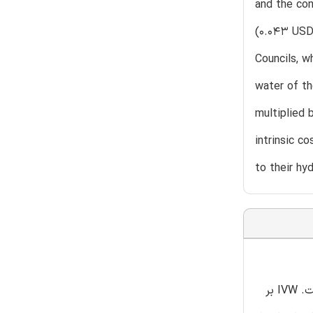
and the con
(0.043 USD 
Councils, w
water of th
multiplied 
intrinsic c
to their hy
این مقاله در مورد ارزش ذاتی آب (IVW) صحبت کرده است که این ارزش را باید در قیمت پرداخت شده توسط مصرف کننده در نظر گرفت. IVW بر