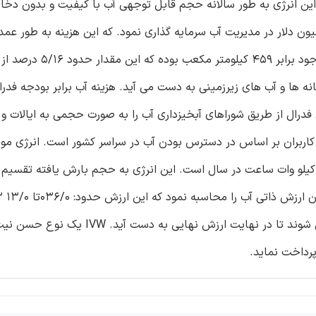
 انرژی به طور سالانه حجم قابل توجهی آب با کیفیت و بدون دخال
می نماید. در سال 2014، مکزیک بودجه ای حدود 3700 میلیون دلار در مدیریت آب سرمایه گذاری نمود. که این هزینه به طور
های دولتی با یک چهارم از نرخ آب به دست می آید. حجم آب م
ه ها و آب های زیرزمینی به دست می آید. هزینه آب برابر بودجه فدرا
ترمکعب) است. سازمان فدرال از طریق شوراهای آبخیزداری آب را به صورت حجمی به ایالات
اربران بر اساس در دسترس بودن آب در سراسر کشور است. انرژی مورد
تبخیر آب به دست آمده از بارش سالانه در مکزیک برابر 01/1*1012کیلو وات ساعت در سال است. این انرژی به حجم بارش یافته 
سپس در ق
است. هزینه های فدرال، شهری و ذاتی نیز به این مقدار اضافه می شوند تا در نهایت ارزش نه
پرداخت نماید.