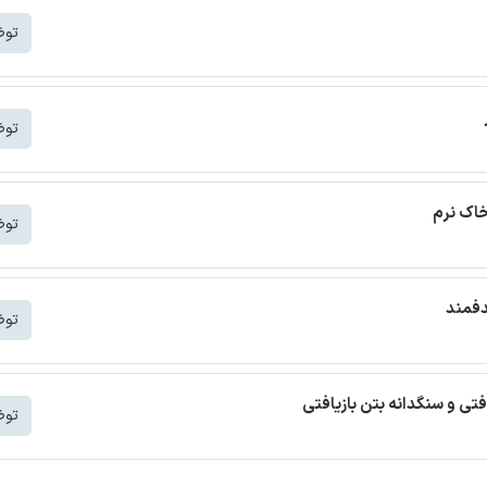
توض
توض
خاک نرم
توض
دفمند
توض
افتی و سنگدانه بتن بازیافتی
توض