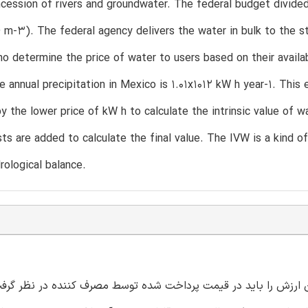
cession of rivers and groundwater. The federal budget divid
m-3). The federal agency delivers the water in bulk to the s
ho determine the price of water to users based on their availa
e annual precipitation in Mexico is 1.01x1012 kW h year-1. This
by the lower price of kW h to calculate the intrinsic value of 
osts are added to calculate the final value. The IVW is a kind o
drological balance.