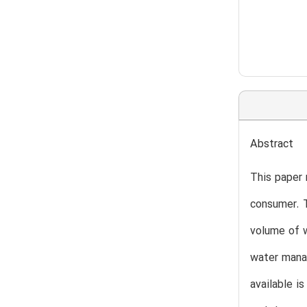
Abstract
This paper 
consumer. T
volume of w
water mana
available i