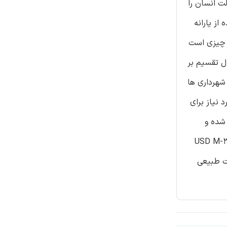
ت انسان را
 عمده از یارانه
وجود برابر 459 کیلومتر مکعب بوده که این مقدار حدود 5/16 درصد از چیزی است
ل تقسیم بر
 و شهرداری ها
 نیاز برای
تقسیم شده و
یمت پایین تر از کیلو وات ساعت ضرب می شود تا بتوان ارزش ذاتی آب را محاسبه نمود که این ارزش حدود: 036/0تا 13/0 USD M-3
ایی به دست آید. IVW یک نوع حسن نیت طبیعی