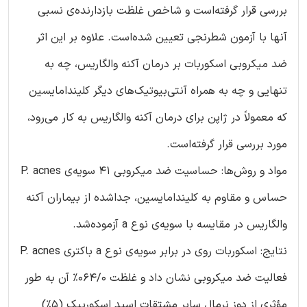
بررسی قرار گرفته‌‌است و شاخص غلظت بازدارنده‌ی نسبی
آنها با آزمون شطرنجی تعیین شده‌است. علاوه بر این اثر
ضد میکروبی اسکوربات بر درمان آکنه والگاریس، چه به
تنهایی و چه به همراه آنتی‌بیوتیک‌های دیگر کلیندامایسین
که معمولاً در ژاپن برای درمان آکنه والگاریس به کار می‌رود،
مورد بررسی قرار گرفته‌است.
مواد و روش‌ها: حساسیت ضد میکروبی 41 سویه‌ی P. acnes
حساس و مقاوم به کلیندامایسین، جداشده از بیماران آکنه
والگاریس در مقایسه با سویه‌ی نوع a آزموده‌شد.
نتایج: اسکوربات روی در برابر سویه‌ی نوع a باکتری P. acnes
فعالیت ضد میکروبی نشان داد و غلظت 064/0% آن به طور
مؤثری از دوز نرمال سایر مشتقات اسید اسکوربیک (5%)