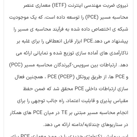
نیروی ضربت مهندسی اینترنت (IETF) معماری عنصر
محاسبه مسیر (PCE) را توسعه داده است، که یک موجودیت
شبکه ی اختصاص داده شده به فرآیند محاسبه ی مسیر را
پیشنهاد می دهد.PCE ابزار قابل انعطافی را برای غلبه بر
ناکارآمدی های آماده سازی توزیع شده و نمایانی ارائه می
دهد. ارتباطات بین سرویس-گیرندگان محاسبه مسیر (PCC)
و PCE ها، از طریق پروتکل (PCE (PCEP ، همچنین فعال
سازی ارتباطات داخلی PCE محقق شد که ضمن حفظ
مقیاس پذیری و قابلیت اعتماد، راه جالب توجهی را برای
انجام محاسبه مسیر مبتنی بر TE در میان PCE های همکار
در سناریوهای چندلایه/دامنه ارائه می دهد.
این پیمایش تکنولوژی جدیدی را در مورد معماری PCE برای