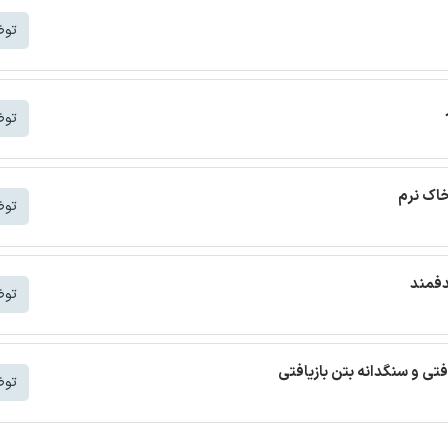
توض
توض
خاک نرم
توض
دفمند
توض
افتی و سنگدانه بتن بازیافتی
توض