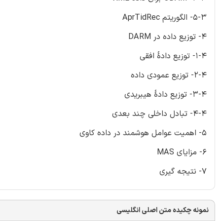
5-3- الگوریتم AprTidRec
4- توزیع داده در DARM
1-4- توزیع دادۀ افقی
2-4- توزیع عمودی داده
3-4- توزیع دادۀ هیبریدی
4-4- تبادل داخلی چند بعدی
5- اهمیت عوامل هوشمند در داده کاوی
6- مزایای MAS
7- نتیجه گیری
نمونه چکیده متن اصلی انگلیسی