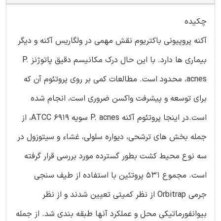
چکیده
آکنه پروپیونی باکتریوم نقش مهمی در ولگاریس آکنه و دیگر
بیماری ها دارد. با این حال درک مکانیسم دقیق پاتوژنز P.
acnes، محدود است. مطالعات کمی بر روی پروتئوم آن که
برای توسعه و پیشرفت واکسن ضروری است، انجام شده
است.در اینجا پروتئوم آکنه P. acnes سویه ATCC 6919، از
جمله بخش های ترشحی، دیواره سلولی، غشاء و سیتوزول در
سه نوع محیط کشت بطور گسترده مورد بررسی قرار گرفته
است. مجموع 531 پروتئین با استفاده از طیف سنجی
جرمی Orbitrap از نظر کمیتی تعیین شدند و از نظر
بیوانفورماتیکی محل و عملکرد آنها طبقه بندی شد. از جمله