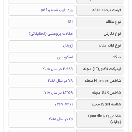
فرمت ترجمه مقاله
ورد تایپ شده و pdf
نوع مقاله
ISI
نوع نگارش
مقالات پژوهشی (تحقیقاتی)
نوع ارائه مقاله
ژورنال
پایگاه
اسکوپوس
ایمپکت فاکتور(IF) مجله
2.989 در سال 2018
شاخص H_index مجله
78 در سال 2018
شاخص SJR مجله
1.359 در سال 2018
شناسه ISSN مجله
0267-7261
شاخص Q یا Quartile
Q1 در سال 2018
(چارک)