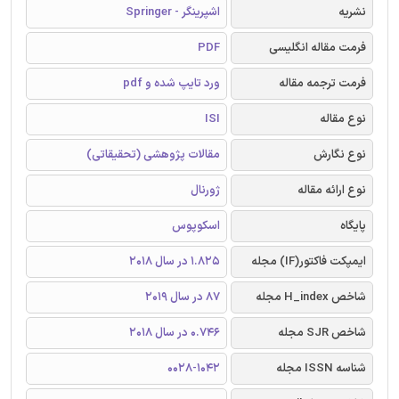
نشریه
اشپرینگر - Springer
فرمت مقاله انگلیسی
PDF
فرمت ترجمه مقاله
ورد تایپ شده و pdf
نوع مقاله
ISI
نوع نگارش
مقالات پژوهشی (تحقیقاتی)
نوع ارائه مقاله
ژورنال
پایگاه
اسکوپوس
ایمپکت فاکتور(IF) مجله
1.825 در سال 2018
شاخص H_index مجله
87 در سال 2019
شاخص SJR مجله
0.746 در سال 2018
شناسه ISSN مجله
0028-1042