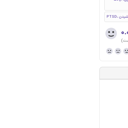
 کشیدن
۰.
ست)