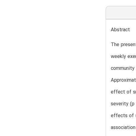
Abstract
The present
weekly exer
community 
Approximate
effect of s
severity (p
effects of 
associatio