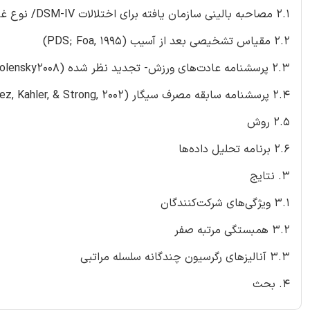
2.1 مصاحبه بالینی سازمان یافته برای اختلالات DSM-IV/ نوع غیر بیمار (SCID-I/NP/ اول، Spitzer, Gibbon, & Williams, 1995).
2.2 مقیاس تشخیصی بعد از آسیب (PDS; Foa, 1995)
2.3 پرسشنامه عادت‌های ورزش- تجدید نظر شده (EHQ-R; Zvolensky2008)
2.4 پرسشنامه سابقه مصرف سیگار (SHQ: Brown, Lejuez, Kahler, & Strong, 2002)
2.5 روش
2.6 برنامه تحلیل داده‌ها
3. نتایج
3.1 ویژگی‌های شرکت‌کنندگان
3.2 همبستگی مرتبه صفر
3.3 آنالیزهای رگرسیون چندگانه سلسله مراتبی
4. بحث