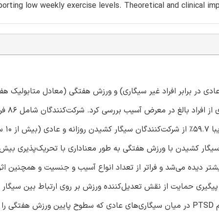
orting low weekly exercise levels. Theoretical and clinical imp
 در برابر افراد غیر سیگاری) و ورزش هفتگی (معادل متابولیک هفتگ
لحاظ شدت علائم استرس بعد از 
معرض آسیب (58.1% 
سیگار کشیدن با ورزش هفتگی به طور معناداری با تحریک‌پذیری بیش 
p≤) مرتبط بود. این اثرات بیشتر دیده می‌شد و فراتر از تعداد انواع آسیب و جنسیت و همچنین
یگیری حمایت از نقش تعدیل‌کننده ورزش بر روی ارتباط بین سیگار 
علائم PTSD را نشان می‌دهد؛ به طوری که بالاترین سطح از علائم PTSD در میان سیگاری‌های عادی که سطوح پایین ورزش هف