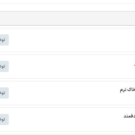
توض
توض
خاک نرم
توض
دفمند
توض