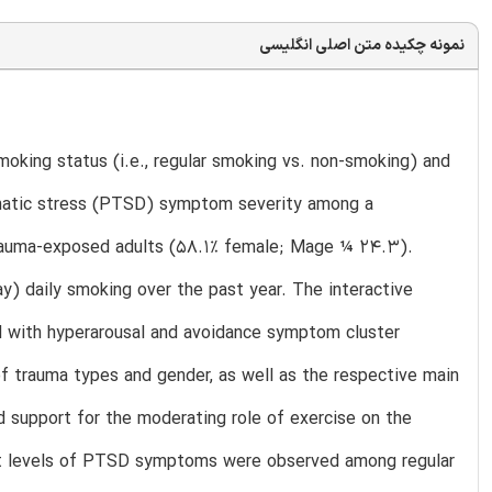
نمونه چکیده متن اصلی انگلیسی
moking status (i.e., regular smoking vs. non-smoking) and
aumatic stress (PTSD) symptom severity among a
rauma-exposed adults (58.1% female; Mage ¼ 24.3).
ay) daily smoking over the past year. The interactive
d with hyperarousal and avoidance symptom cluster
 trauma types and gender, as well as the respective main
 support for the moderating role of exercise on the
t levels of PTSD symptoms were observed among regular