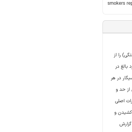
smokers rep
ی) را از
آسیب (PSTD) در میان نمونه‌ای از افراد بالغ در معرض آسیب بررسی کرد. شرکت‌کنندگان شامل 86 فرد بالغ در
زن، میانگین سنی= 24.3 سال) بودند. تقریبا 59.7% از شرکت‌کنندگان سیگار کشیدن روزانه و عادی (بیش از 10 سیگار در هر
از حد و
 اثرات اصلی
کشیدن و
تگی را گزارش