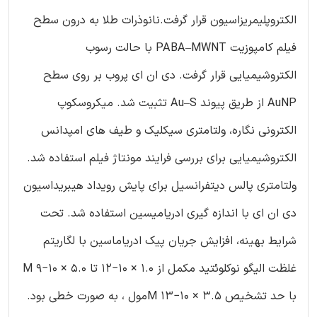
الکتروپلیمریزاسیون قرار گرفت.نانوذرات طلا به درون سطح
فیلم کامپوزیت PABA–MWNT با حالت رسوب
الکتروشیمیایی قرار گرفت. دی ان ای پروب بر روی سطح
AuNP از طریق پیوند Au–S تثبیت شد. میکروسکوپ
الکترونی نگاره، ولتامتری سیکلیک و طیف های امپدانس
الکتروشیمیایی برای بررسی فرایند مونتاژ فیلم استفاده شد.
ولتامتری پالس دیتفرانسیل برای پایش رویداد هیبریداسیون
دی ان ای با اندازه گیری ادریامیسین استفاده شد. تحت
شرایط بهینه، افزایش جریان پیک ادریاماسین با لگاریتم
غلظت الیگو نوکلوئتید مکمل از 1.0 × 10−12 تا 5.0 × 10−9 M
با حد تشخیص 3.5 × 10−13 Mمول ، به صورت خطی بود.