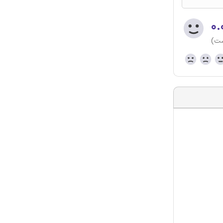
۰.
ست)