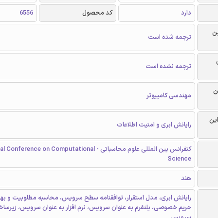
دارد
کد محصول
6556
ن
ترجمه شده است
ترجمه نشده است
ن
مهندسی کامپیوتر
این
رایانش ابری و امنیت اطلاعات
کنفرانس بین المللی علوم محاسباتی - rence on Computational
Science
هند
رایانش ابری، مدل استقرار، توافقنامه سطح سرویس، محاسبه مطلوبیت و بهره
حریم خصوصی، پلتفرم به عنوان سرویس، نرم افزار به عنوان سرویس، زیرساخ
سرویس