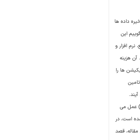
یره داده ها
نیم می گوییم این
نرم افزار و
 آن هزینه
کیشن ها را
تامین
یند.
رساخت به عنوان سرویس (IaaS) به عنوان لایه پایه برای بسیاری از مدلهای آزادسازی دیگر و ابرهای پلتفرم به عنوان سرویس (PaaS) عمل می
 شده است، در
ه بندی می شود. در این مقاله، قصد