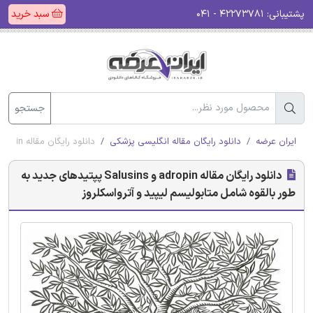
پشتیبانی:
۴۲۲۷۳۷۸۱ - ۰۴۱
سبد خرید
جستجو
ایران عرضه
دانلود رایگان مقاله انگلیسی پزشکی
دانلود رایگان مقاله adropin و Salusins پپتیدهای جدید به طور بالقوه شامل متابولیسم لیپید و آترواسکلروز
دانلود رایگان مقاله adropin و Salusins پپتیدهای جدید به
طور بالقوه شامل متابولیسم لیپید و آترواسکلروز