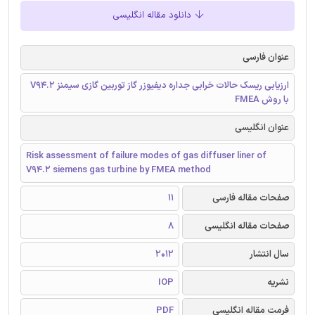
دانلود مقاله انگلیسی
عنوان فارسی
ارزیابی ریسک حالات خرابی جداره دیفیوزر گاز توربین گازی سیمنز V94.2
با روش FMEA
عنوان انگلیسی
Risk assessment of failure modes of gas diffuser liner of
V94.2 siemens gas turbine by FMEA method
صفحات مقاله فارسی
11
صفحات مقاله انگلیسی
8
سال انتشار
2012
نشریه
IOP
فرمت مقاله انگلیسی
PDF